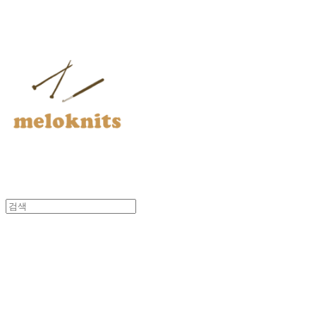
멜로닛츠
멜로닛츠