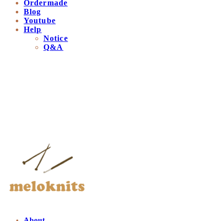
Ordermade
Blog
Youtube
Help
Notice
Q&A
멜로닛츠
About