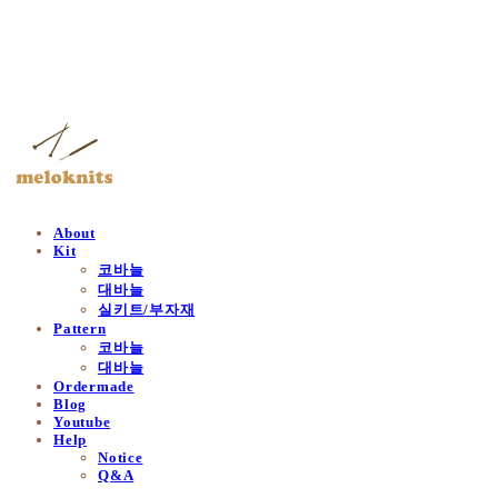
멜로닛츠
About
Kit
코바늘
대바늘
실키트/부자재
Pattern
코바늘
대바늘
Ordermade
Blog
Youtube
Help
Notice
Q&A