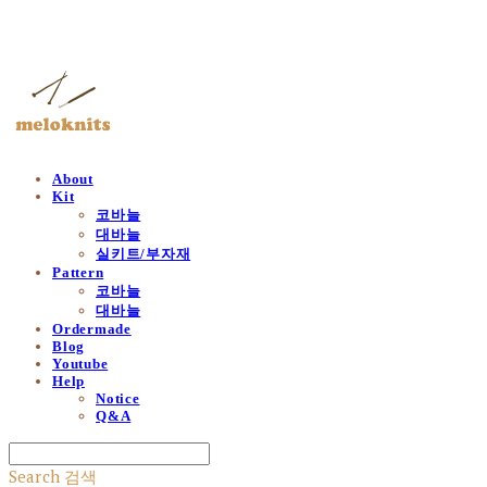
멜로닛츠
About
Kit
코바늘
대바늘
실키트/부자재
Pattern
코바늘
대바늘
Ordermade
Blog
Youtube
Help
Notice
Q&A
Search
검색