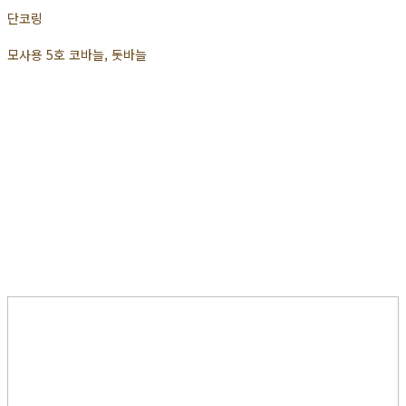
단코링
모사용 5호 코바늘, 돗바늘