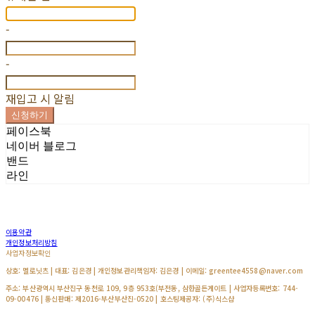
-
-
재입고 시 알림
신청하기
페이스북
네이버 블로그
밴드
라인
이용약관
개인정보처리방침
사업자정보확인
상호: 멜로닛츠 | 대표: 김은경 | 개인정보관리책임자: 김은경 | 이메일: greentee4558@naver.com
주소: 부산광역시 부산진구 동천로 109, 9층 953호(부전동, 삼한골든게이트 | 사업자등록번호:
744-
09-00476
| 통신판매:
제2016-부산부산진-0520
| 호스팅제공자: (주)식스샵