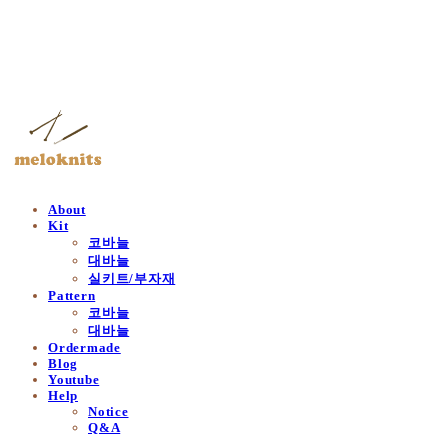
멜로닛츠
About
Kit
코바늘
대바늘
실키트/부자재
Pattern
코바늘
대바늘
Ordermade
Blog
Youtube
Help
Notice
Q&A