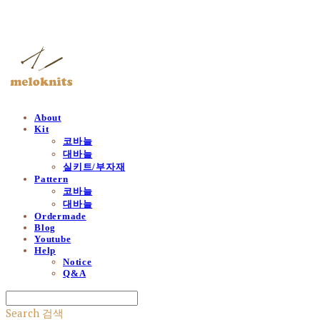
멜로닛츠
About
Kit
코바늘
대바늘
실키트/부자재
Pattern
코바늘
대바늘
Ordermade
Blog
Youtube
Help
Notice
Q&A
Search
검색