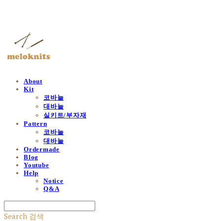
멜로닛츠
About
Kit
코바늘
대바늘
실키트/부자재
Pattern
코바늘
대바늘
Ordermade
Blog
Youtube
Help
Notice
Q&A
Search
검색