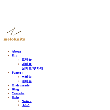
멜로닛츠
About
Kit
코바늘
대바늘
실키트/부자재
Pattern
코바늘
대바늘
Ordermade
Blog
Youtube
Help
Notice
Q&A