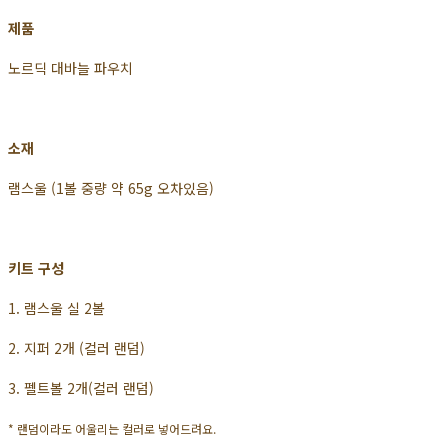
제품
노르딕 대바늘 파우치
소재
램스울 (1볼 중량 약 65g 오차있음)​
키트 구성
1. 램스울 실 2볼
2. 지퍼 2개 (컬러 랜덤)
3. 펠트볼 2개(컬러 랜덤)
* 랜덤이라도 어울리는 컬러로 넣어드려요.​