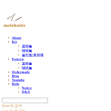
멜로닛츠
About
Kit
코바늘
대바늘
실키트/부자재
Pattern
코바늘
대바늘
Ordermade
Blog
Youtube
Help
Notice
Q&A
Search
검색
Log In
로그인